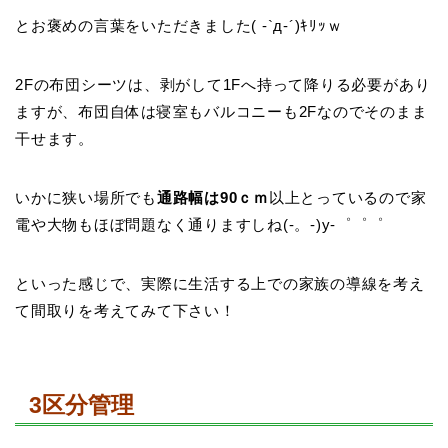
とお褒めの言葉をいただきました( -`д-´)ｷﾘｯｗ
2Fの布団シーツは、剥がして1Fへ持って降りる必要があり
ますが、布団自体は寝室もバルコニーも2Fなのでそのまま
干せます。
いかに狭い場所でも
通路幅は90ｃｍ
以上とっているので家
電や大物もほぼ問題なく通りますしね(-。-)y-゜゜゜
といった感じで、実際に生活する上での家族の導線を考え
て間取りを考えてみて下さい！
3
区分管理