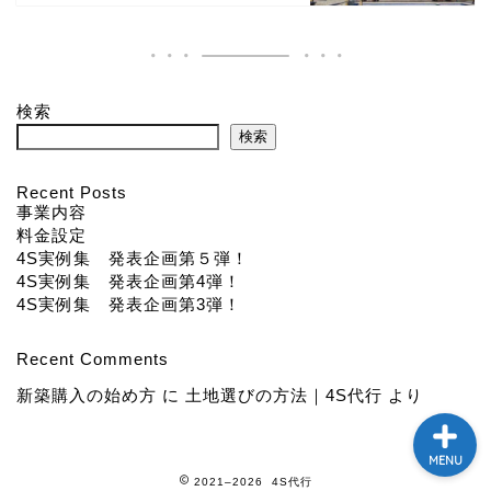
４S実例集
限定キャンペーン実施中！
検索
検索
ブログ
Recent Posts
事業内容
４S実例集
料金設定
4S実例集 発表企画第５弾！
４Ｓお役立ち情報
4S実例集 発表企画第4弾！
4S実例集 発表企画第3弾！
新築打ち合わせ中の方へ
Recent Comments
新築購入の始め方
に
土地選びの方法｜4S代行
より
MENU
2021–2026 4S代行