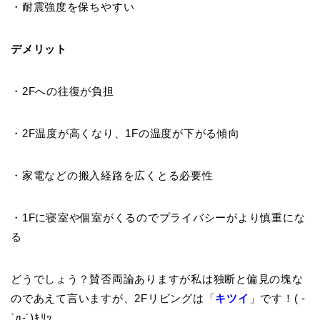
・耐震強度を保ちやすい
デメリット
・2Fへの往復が負担
・2F温度が高くなり、1Fの温度が下がる傾向
・家電などの搬入経路を広くとる必要性
・1Fに寝室や個室がくるのでプライバシーがより慎重にな
る
どうでしょう？賛否両論ありますが私は独断と偏見の塊な
のであえて言いますが、2Fリビングは「
キツイ
」です！( -
`д-´)ｷﾘｯ