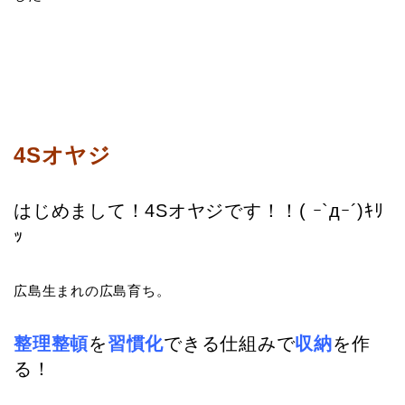
4Sオヤジ
はじめまして！4Sオヤジです！！( ｰ`дｰ´)ｷﾘ
ｯ
広島生まれの広島育ち。
整理整頓
を
習慣化
できる仕組みで
収納
を作
る！