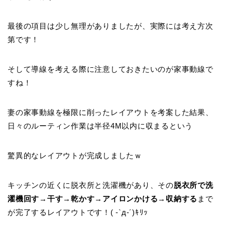
最後の項目は少し無理がありましたが、実際には考え方次
第です！
そして導線を考える際に注意しておきたいのが家事動線で
すね！
妻の家事動線を極限に削ったレイアウトを考案した結果、
日々のルーティン作業は半径4M以内に収まるという
驚異的なレイアウトが完成しましたｗ
キッチンの近くに脱衣所と洗濯機があり、その
脱衣所で洗
濯機回す→干す→乾かす→アイロンかける→収納する
まで
が完了するレイアウトです！( -`д-´)ｷﾘｯ