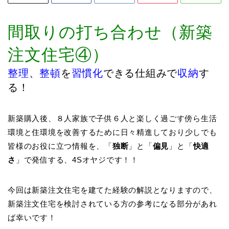
間取りの打ち合わせ（新築
注文住宅④）
整理
、
整頓
を
習慣化
できる仕組みで
収納
す
る！
新築購入後、８人家族で子供６人と楽しく過ごす傍ら生活
環境と住環境を改善するために日々精進しており少しでも
皆様のお役に立つ情報を、「
独断
」と「
偏見
」と「
快適
さ
」で発信する、4Sオヤジです！！
今回は新築注文住宅を建てた経験の解説となりますので、
新築注文住宅を検討されている方の参考になる部分があれ
ば幸いです！