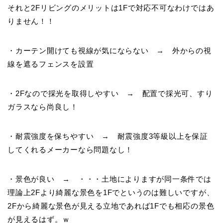
それと2Fリビングのメリットは1Fで対応不可なわけではあ
りません！！
・カーテン開けても視線が気にならない → 外からの視
線を遮るフェンスを設置
・2Fなので採光を取得しやすい → 配置で採光可、すり
ガラスなら尚良し！
・耐震強度を保ちやすい → 耐震強度3等級以上を保証
してくれるメーカーなら問題なし！
・景色が良い → ・・・土地によりますが同一条件では
理論上2Fより綺麗な景色を1Fでというのは難しいですが、
2Fから綺麗な景色が見える立地であれば1Fでも相応の景色
が見えるはず。ｗ