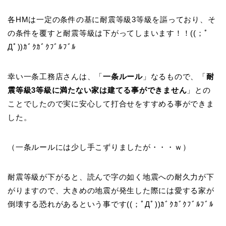
各HMは一定の条件の基に耐震等級3等級を謳っており、そ
の条件を覆すと耐震等級は下がってしまいます！！((；ﾟ
Дﾟ))ｶﾞｸｶﾞｸﾌﾞﾙﾌﾞﾙ
幸い一条工務店さんは、「
一条ルール
」なるもので、「
耐
震等級3等級に満たない家は建てる事ができません
」との
ことでしたので実に安心して打合せをすすめる事ができま
した。
（一条ルールには少し手こずりましたが・・・ｗ）
耐震等級が下がると、読んで字の如く地震への耐久力が下
がりますので、大きめの地震が発生した際には愛する家が
倒壊する恐れがあるという事です((；ﾟДﾟ))ｶﾞｸｶﾞｸﾌﾞﾙﾌﾞﾙ