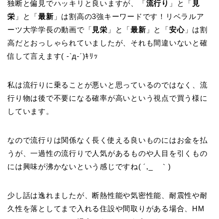
独断と偏見でハッキリと良いますが、「
流行り
」と「
見
栄
」と「
最新
」は割高の3強キーワードです！リベラルア
ーツ大学学長の動画で「
見栄
」と「
最新
」と「
安心
」は割
高だとおっしゃられていましたが、それも間違いないと確
信して言えます( -`д-´)ｷﾘｯ
私は流行りに乗ることが悪いと思っているのではなく、流
行り物は後で不要になる確率が高いという視点で買う様に
しています。
なので流行りは関係なく長く使える良いものにはお金を払
うが、一過性の流行りで人気があるものや人目を引くもの
には興味が沸かないという感じですね( ´,_ゝ｀)
少し話は逸れましたが、断熱性能や気密性能、耐震性や耐
久性を落としてまで入れる住設や間取りがある場合、HM