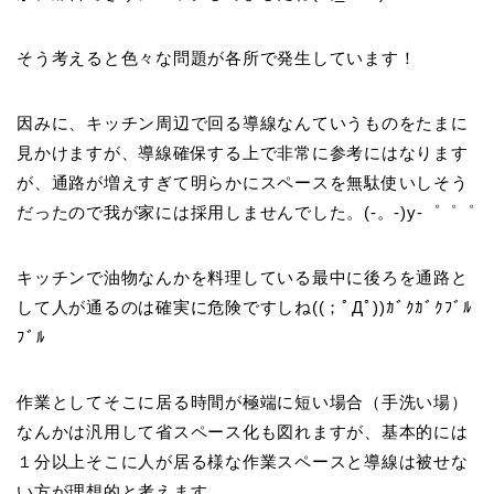
そう考えると色々な問題が各所で発生しています！
因みに、キッチン周辺で回る導線なんていうものをたまに
見かけますが、導線確保する上で非常に参考にはなります
が、通路が増えすぎて明らかにスペースを無駄使いしそう
だったので我が家には採用しませんでした。(-。-)y-゜゜゜
キッチンで油物なんかを料理している最中に後ろを通路と
して人が通るのは確実に危険ですしね((；ﾟДﾟ))ｶﾞｸｶﾞｸﾌﾞﾙ
ﾌﾞﾙ
作業としてそこに居る時間が極端に短い場合（手洗い場）
なんかは汎用して省スペース化も図れますが、基本的には
１分以上そこに人が居る様な作業スペースと導線は被せな
い方が理想的と考えます。