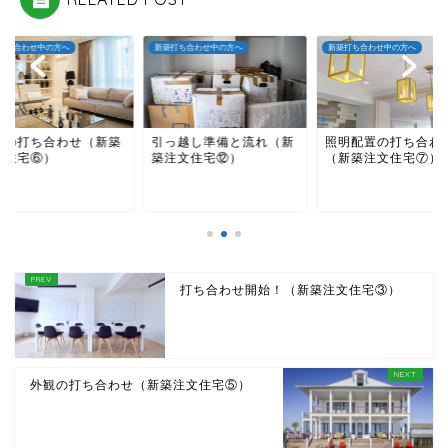
打ち合わせ中の方へ
新築打ち合わせ中の方へ
新築打ち合わせ中の方へ
装の打ち合わせ（新築
引っ越し準備と流れ（新
照明配置の打ち合わ
文住宅⑥）
築注文住宅⑫）
（新築注文住宅⑦）
ホーム
打ち合わせ開始！（新築注文住宅③）
サービス内容
事業内容
外観の打ち合わせ（新築注文住宅⑤）
料金設定