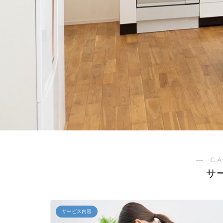
― C
サ
サービス内容