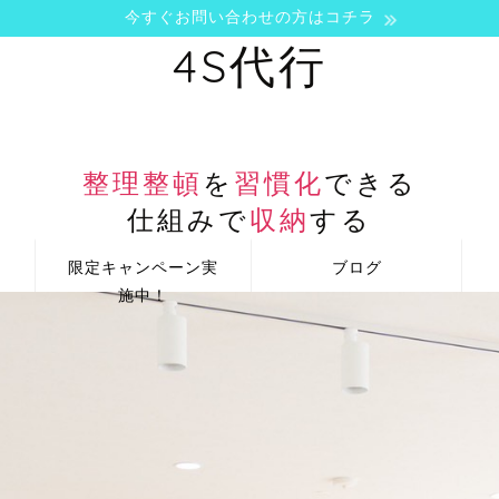
今すぐお問い合わせの方はコチラ
4S代行
整理整頓
を
習慣化
できる
仕組みで
収納
する
限定キャンペーン実
ブログ
施中！