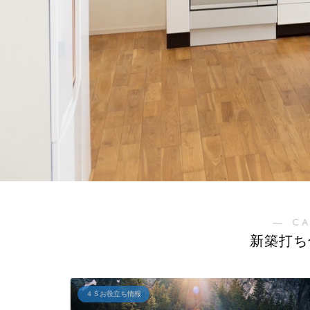
― C
新築打ち
４Ｓお役立ち情報