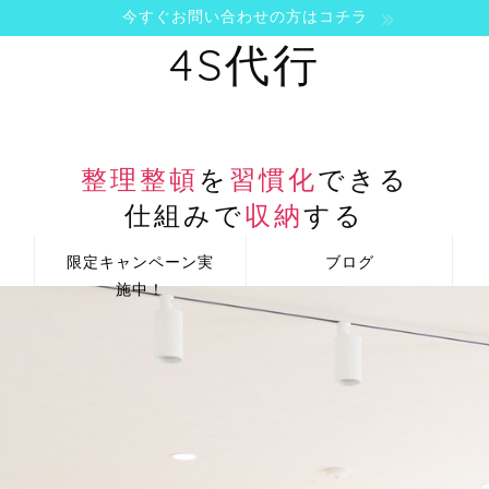
今すぐお問い合わせの方はコチラ
4S代行
整理整頓
を
習慣化
できる
仕組みで
収納
する
限定キャンペーン実
ブログ
施中！