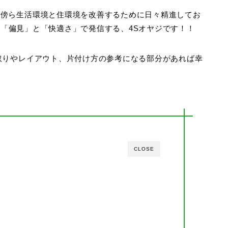
す傍ら生活環境と住環境を改善するために日々精進してお
と「
偏見
」と「
快適さ
」で発信する、4Sオヤジです！！
取りやレイアウト、片付け方の参考になる部分があれば幸
CLOSE