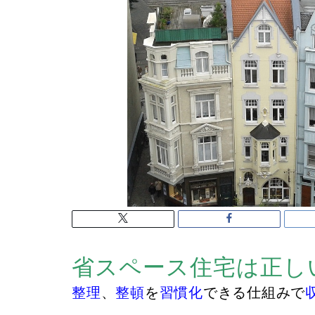
省スペース住宅は正し
整理
、
整頓
を
習慣化
できる仕組みで