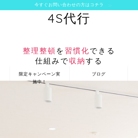
今すぐお問い合わせの方はコチラ
4S代行
整理整頓
を
習慣化
できる
仕組みで
収納
する
限定キャンペーン実
ブログ
施中！