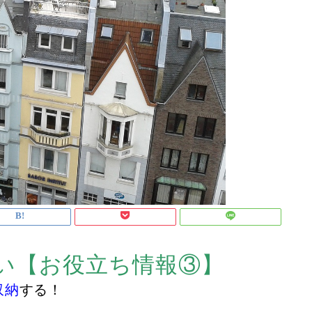
い【お役立ち情報③】
収納
する！