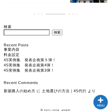
４S実例集
限定キャンペーン実施中！
検索
検索
ブログ
Recent Posts
事業内容
４S実例集
料金設定
4S実例集 発表企画第５弾！
４Ｓお役立ち情報
4S実例集 発表企画第4弾！
4S実例集 発表企画第3弾！
新築打ち合わせ中の方へ
Recent Comments
新築購入の始め方
に
土地選びの方法｜4S代行
より
MENU
2021–2026 4S代行