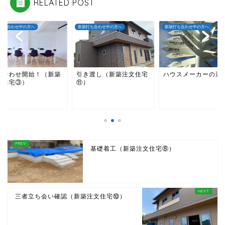
RELATED POST
打ち合わせ中の方へ
新築打ち合わせ中の方へ
新築打ち合わせ中の方へ
ち合わせ開始！（新築
引き渡し（新築注文住宅
ハウスメーカーの選
文住宅③）
⑪）
ホーム
基礎着工（新築注文住宅⑧）
サービス内容
事業内容
三者立ち会い確認（新築注文住宅⑩）
料金設定