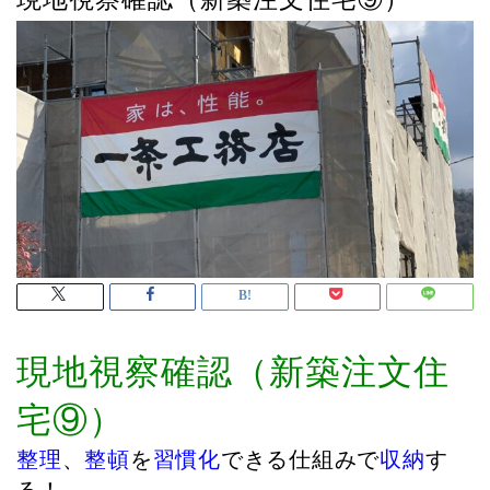
現地視察確認（新築注文住
宅⑨）
整理
、
整頓
を
習慣化
できる仕組みで
収納
す
る！