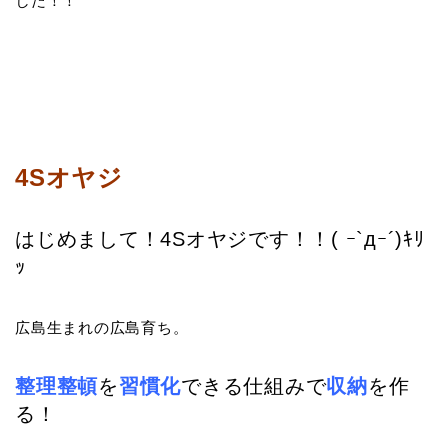
した！！
4Sオヤジ
はじめまして！4Sオヤジです！！( ｰ`дｰ´)ｷﾘ
ｯ
広島生まれの広島育ち。
整理整頓
を
習慣化
できる仕組みで
収納
を作
る！