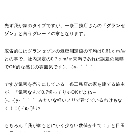
先ず我が家のタイプですが、一条工務店さんの「
グランセ
ゾン
」と言うグレードの家となります。
広告的にはグランセゾンの気密測定値の平均は0.61ｃｍ/㎡
との事で、社内規定の0.7ｃｍ/㎡未満であれば誤差の範疇
でOK的な感じの雰囲気です(-。-)y-゜゜゜
ですが気密を売りにしている一条工務店の家を建てる施主
が、「気密なんて0.7切ってりゃOKだよね～
(-。-)y-゜゜゜」みたいな軽いノリで建てているわけもな
く！！( -`д-´)ｷﾘｯ
もちろん「我が家もとにかく少ない数値が出て！」と目玉