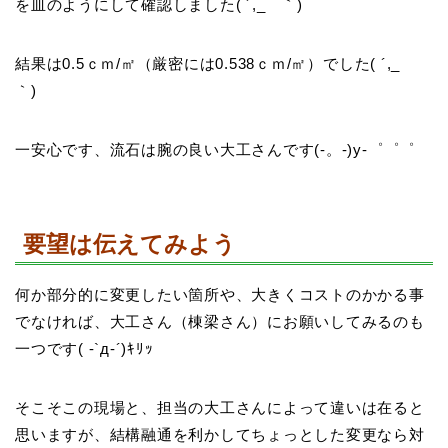
を皿のようにして確認しました( ´,_ゝ｀)
結果は0.5ｃｍ/㎡（厳密には0.538ｃｍ/㎡）でした( ´,_ゝ
｀)
一安心です、流石は腕の良い大工さんです(-。-)y-゜゜゜
要望は伝えてみよう
何か部分的に変更したい箇所や、大きくコストのかかる事
でなければ、大工さん（棟梁さん）にお願いしてみるのも
一つです( -`д-´)ｷﾘｯ
そこそこの現場と、担当の大工さんによって違いは在ると
思いますが、結構融通を利かしてちょっとした変更なら対