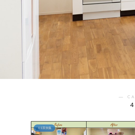
― C
４
４S実例集