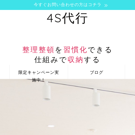
今すぐお問い合わせの方はコチラ
4S代行
整理整頓
を
習慣化
できる
仕組みで
収納
する
限定キャンペーン実
ブログ
施中！